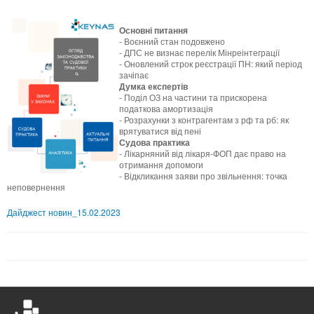
Основні питання
- Воєнний стан подовжено
- ДПС не визнає перелік Мінреінтеграції
- Оновлений строк реєстрації ПН: який період
зачіпає
Думка експертів
- Поділ ОЗ на частини та прискорена
податкова амортизація
- Розрахунки з контрагентам з рф та рб: як
врятуватися від пені
Судова практика
- Лікарняний від лікаря-ФОП дає право на
отримання допомоги
- Відкликання заяви про звільнення: точка
неповернення
Дайджест новин_15.02.2023